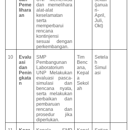
Peme
dan memelihara
(janua
lihara
alat-alat
ri-
an
keselamatan
April,
serta
Juli,
memperbarui
Okt)
rencana
kontinjensi
sesuai dengan
perkembangan.
10
Evalu
SMP
Tim
Setela
asi
Pembangunan
Benc
h
dan
Laboratorium
ana,
Simul
Penin
UNP Melakukan
Kepal
asi
gkata
evaluasi pasca-
a
n
simulasi dan
Sekol
bencana nyata,
ah
serta melakukan
perbaikan dan
pembaruan
rencana dan
prosedur jika
diperlukan.