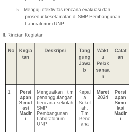
Menguji efektivitas rencana evakuasi dan
b.
prosedur keselamatan di SMP Pembangunan
Laboratorium UNP.
II. Rincian Kegiatan
No
Kegia
Deskripsi
Tang
Wakt
Catat
tan
gung
u
an
Jawa
Pelak
b
sanaa
n
1
Persi
Menguatkan tim
Kepal
Maret
Persi
apan
penanggulangan
a
2024
apan
Simul
bencana sekolah
Sekol
Simu
asi
SMP
ah,
lasi
Madir
Pembangunan
Tim
Madir
i
Laboratorium
Benc
i
UNP
ana