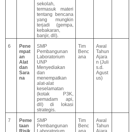
sekolah,
termasuk materi
tentang bencana
yang mungkin
terjadi (gempa,
kebakaran,
banjir, dll).
6
Pene
SMP
Tim
Awal
mpat
Pembangunan
Benc
Tahun
an
Laboratorium
ana
Ajara
Alat
UNP
n (Juli
dan
Menyediakan
s.d.
Sara
dan
Agust
na
menempatkan
us)
alat-alat
keselamatan
(kotak P3K,
pemadam api,
dll) di lokasi
strategis.
7
Peme
SMP
Tim
Awal
taan
Pembangunan
Benc
Tahun
Risik
Laboratorium
ana
Ajara