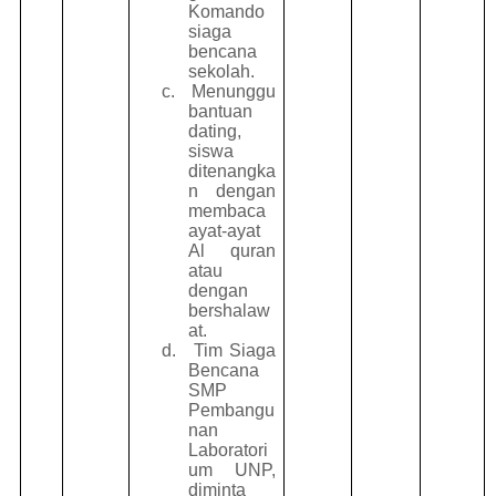
Komando
siaga
bencana
sekolah.
c.
Menunggu
bantuan
dating,
siswa
ditenangka
n dengan
membaca
ayat-ayat
Al quran
atau
dengan
bershalaw
at.
d.
Tim Siaga
Bencana
SMP
Pembangu
nan
Laboratori
um UNP,
diminta