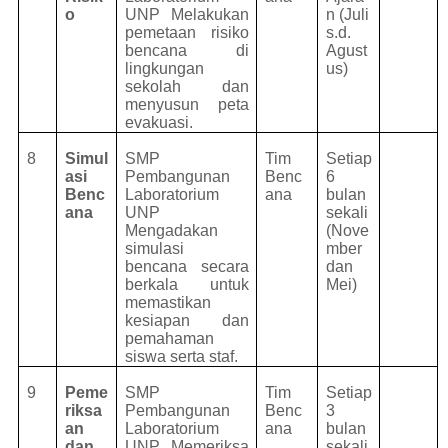
o
UNP Melakukan
n (Juli
pemetaan risiko
s.d.
bencana di
Agust
lingkungan
us)
sekolah dan
menyusun peta
evakuasi.
8
Simul
SMP
Tim
Setiap
asi
Pembangunan
Benc
6
Benc
Laboratorium
ana
bulan
ana
UNP
sekali
Mengadakan
(Nove
simulasi
mber
bencana secara
dan
berkala untuk
Mei)
memastikan
kesiapan dan
pemahaman
siswa serta staf.
9
Peme
SMP
Tim
Setiap
riksa
Pembangunan
Benc
3
an
Laboratorium
ana
bulan
dan
UNP Memeriksa
sekali