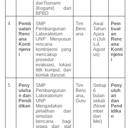
danTsunami
(Kogami) dan
BPBD
4
Pemb
SMP
Tim
Awal
Pem
uatan
Pembangunan
Benc
Tahun
buat
Renc
Laboratorium
ana
Ajara
an
ana
UNP Menyusun
n (Juli
Renc
Konti
rencana
s.d.
ana
njens
kontinjensi yang
Agust
Konti
i
mencakup
us)
njens
prosedur
i
evakuasi, lokasi
titik kumpul, dan
kontak darurat.
5
Peny
SMP
Tim
Setiap
Peny
uluha
Pembangunan
Benc
6
uluh
n dan
Laboratorium
ana,
bulan
an
Pendi
UNP
Guru
sekali
dan
dikan
Mengadakan
(Nove
Pend
pelatihan dan
mber
idika
simulasi
dan
n
bencana bagi
Mei)
siswa dan staf