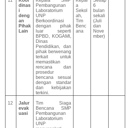
11
Koor
Kepala SMP
Kepal
Setiap
dinas
Pembangunan
a
6
i
Laboratorium
Sekol
bulan
deng
UNP
ah,
sekali
an
Berkoordinasi
Tim
(Juli
Pihak
dengan pihak
Benc
dan
Lain
luar seperti
ana
Nove
BPBD, KOGAMI,
mber)
Dinas
Pendidikan, dan
pihak berwenang
terkait untuk
memastikan
rencana dan
prosedur
bencana sesuai
dengan standar
dan kebijakan
terkini.
12
Jalur
Tim Siaga
evak
Bencana SMP
uasi
Pembangunan
Laboratorium
UNP