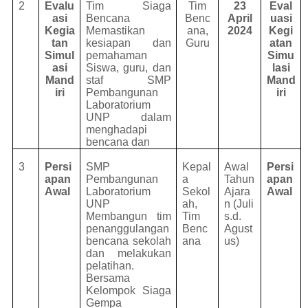
2
Evalu
Tim Siaga
Tim
23
Eval
asi
Bencana
Benc
April
uasi
Kegia
Memastikan
ana,
2024
Kegi
tan
kesiapan dan
Guru
atan
Simul
pemahaman
Simu
asi
Siswa, guru, dan
lasi
Mand
staf SMP
Mand
iri
Pembangunan
iri
Laboratorium
UNP dalam
menghadapi
bencana dan
3
Persi
SMP
Kepal
Awal
Persi
apan
Pembangunan
a
Tahun
apan
Awal
Laboratorium
Sekol
Ajara
Awal
UNP
ah,
n (Juli
Membangun tim
Tim
s.d.
penanggulangan
Benc
Agust
bencana sekolah
ana
us)
dan melakukan
pelatihan.
Bersama
Kelompok Siaga
Gempa