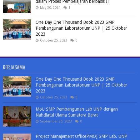
dalam Proses Pembelajaran berbasis IT
May 30, 2024
1
One Day One Thousand Book 2023 SMP
Pembangunan Laboratorium UNP | 25 Oktober
2023
October 25, 2023
0
KERJASAMA
One Day One Thousand Book 2023 SMP
Pembangunan Laboratorium UNP | 25 Oktober
2023
October 25, 2023
0
MoU SMP Pembangunan Lab UNP dengan
Nahdlatul Ulama Sumatera Barat
September 25, 2023
0
Project Manajement OfficePMO) SMP Lab. UNP