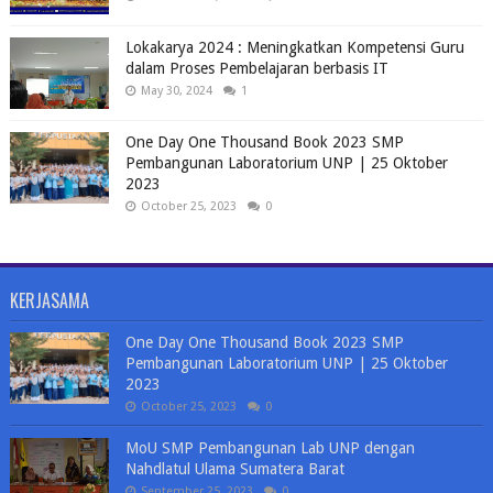
Lokakarya 2024 : Meningkatkan Kompetensi Guru
dalam Proses Pembelajaran berbasis IT
May 30, 2024
1
One Day One Thousand Book 2023 SMP
Pembangunan Laboratorium UNP | 25 Oktober
2023
October 25, 2023
0
KERJASAMA
One Day One Thousand Book 2023 SMP
Pembangunan Laboratorium UNP | 25 Oktober
2023
October 25, 2023
0
MoU SMP Pembangunan Lab UNP dengan
Nahdlatul Ulama Sumatera Barat
September 25, 2023
0