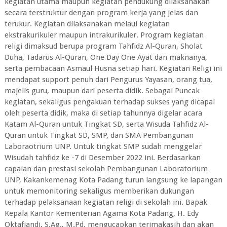
kegiatan utama maupun kegiatan pendukung dilaksanakan
secara terstruktur dengan program kerja yang jelas dan
terukur. Kegiatan dilaksanakan melaui kegiatan
ekstrakurikuler maupun intrakurikuler. Program kegiatan
religi dimaksud berupa program Tahfidz Al-Quran, Sholat
Duha, Tadarus Al-Quran, One Day One Ayat dan maknanya,
serta pembacaan Asmaul Husna setiap hari. Kegiatan Religi ini
mendapat support penuh dari Pengurus Yayasan, orang tua,
majelis guru, maupun dari peserta didik. Sebagai Puncak
kegiatan, sekaligus pengakuan terhadap sukses yang dicapai
oleh peserta didik, maka di setiap tahunnya digelar acara
Katam Al-Quran untuk Tingkat SD, serta Wisuda Tahfidz Al-
Quran untuk Tingkat SD, SMP, dan SMA Pembangunan
Laboraotrium UNP. Untuk tingkat SMP sudah menggelar
Wisudah tahfidz ke -7 di Desember 2022 ini. Berdasarkan
capaian dan prestasi sekolah Pembangunan Laboratorium
UNP, Kakankemenag Kota Padang turun langsung ke lapangan
untuk memonitoring sekaligus memberikan dukungan
terhadap pelaksanaan kegiatan religi di sekolah ini. Bapak
Kepala Kantor Kementerian Agama Kota Padang, H. Edy
Oktafiandi, S.Ag., M.Pd. mengucapkan terimakasih dan akan