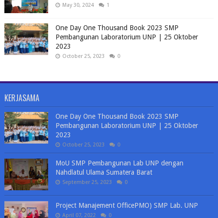
May 30, 2024
1
One Day One Thousand Book 2023 SMP
Pembangunan Laboratorium UNP | 25 Oktober
2023
October 25, 2023
0
KERJASAMA
One Day One Thousand Book 2023 SMP
Pembangunan Laboratorium UNP | 25 Oktober
2023
October 25, 2023
0
MoU SMP Pembangunan Lab UNP dengan
Nahdlatul Ulama Sumatera Barat
September 25, 2023
0
Project Manajement OfficePMO) SMP Lab. UNP
April 07, 2022
0