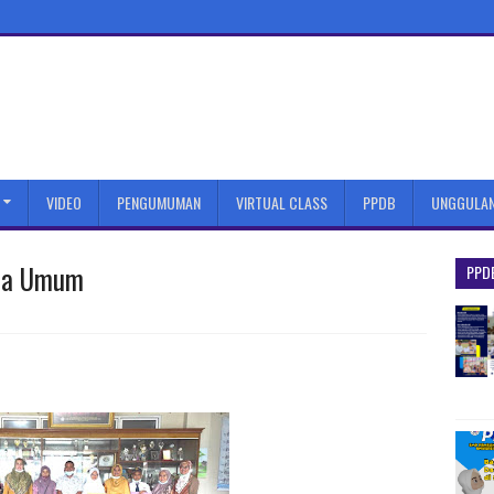
VIDEO
PENGUMUMAN
VIRTUAL CLASS
PPDB
UNGGULA
ara Umum
PPD