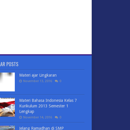
LAR POSTS
Materi ajar Lingkaran
November 13, 2016
0
Materi Bahasa Indonesia Kelas 7
Kurikulum 2013 Semester 1
Lengkap
November 14, 2016
0
Jelang Ramadhan di SMP