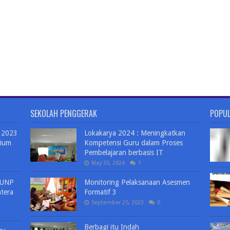
SEKOLAH PENGGERAK
POPU
 2023
Lokakarya 2024 : Meningkatkan
ium
Kompetensi Guru dalam Proses
Pembelajaran berbasis IT
May 30, 2024
1
 UNP
Monitoring Pelaksanaan Asesmen
tera
Formatif 3
September 25, 2023
0
Berbagi itu Indah