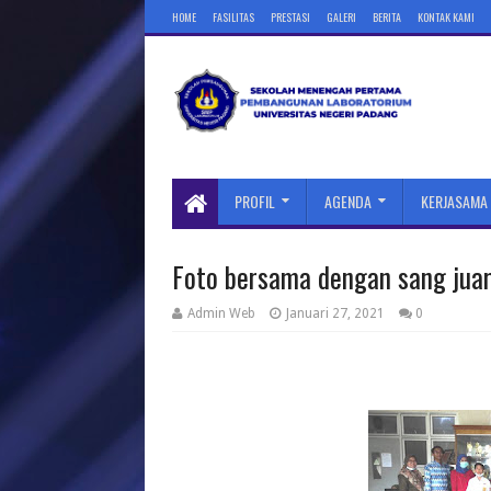
HOME
FASILITAS
PRESTASI
GALERI
BERITA
KONTAK KAMI
PROFIL
AGENDA
KERJASAMA
Foto bersama dengan sang ju
Admin Web
Januari 27, 2021
0