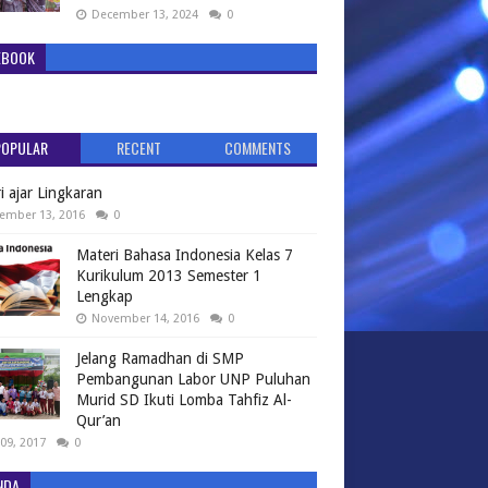
December 13, 2024
0
EBOOK
POPULAR
RECENT
COMMENTS
i ajar Lingkaran
ember 13, 2016
0
Materi Bahasa Indonesia Kelas 7
Kurikulum 2013 Semester 1
Lengkap
November 14, 2016
0
Jelang Ramadhan di SMP
Pembangunan Labor UNP Puluhan
Murid SD Ikuti Lomba Tahfiz Al-
Qur’an
09, 2017
0
NDA