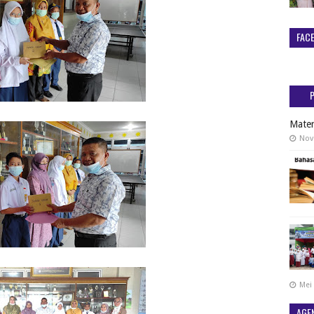
FAC
Mater
Nov
Mei 
AGE