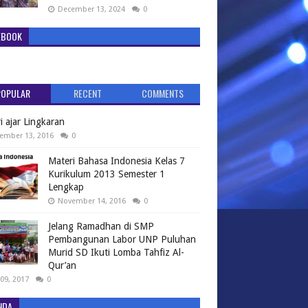
December 13, 2024
0
EBOOK
POPULAR
RECENT
COMMENTS
i ajar Lingkaran
ember 13, 2016
0
Materi Bahasa Indonesia Kelas 7
Kurikulum 2013 Semester 1
Lengkap
November 14, 2016
0
Jelang Ramadhan di SMP
Pembangunan Labor UNP Puluhan
Murid SD Ikuti Lomba Tahfiz Al-
Qur’an
09, 2017
0
NDA