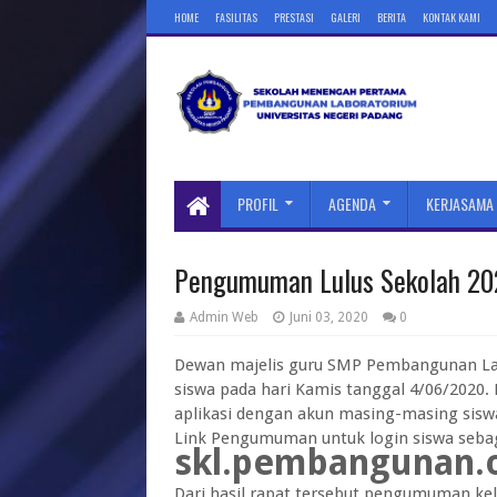
HOME
FASILITAS
PRESTASI
GALERI
BERITA
KONTAK KAMI
PROFIL
AGENDA
KERJASAMA
Pengumuman Lulus Sekolah 20
Admin Web
Juni 03, 2020
0
Dewan majelis guru SMP Pembangunan Lab
siswa pada hari Kamis tanggal 4/06/2020.
aplikasi dengan akun masing-masing sisw
Link Pengumuman untuk login siswa sebag
skl.pembangunan.
Dari hasil rapat tersebut pengumuman kel