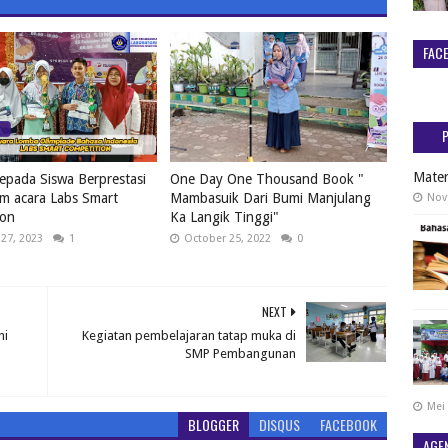
FAC
Mater
epada Siswa Berprestasi
One Day One Thousand Book "
m acara Labs Smart
Mambasuik Dari Bumi Manjulang
Nov
ion
Ka Langik Tinggi"
 27, 2023
1
October 25, 2022
0
NEXT
ni
Kegiatan pembelajaran tatap muka di
SMP Pembangunan
Mei 
BLOGGER
DISQUS
FACEBOOK
AGE