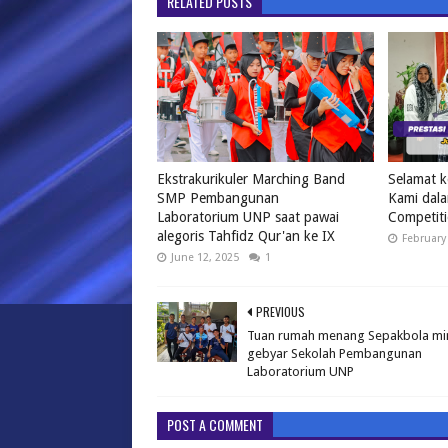
RELATED POSTS
Ekstrakurikuler Marching Band
Selamat k
SMP Pembangunan
Kami dala
Laboratorium UNP saat pawai
Competit
alegoris Tahfidz Qur'an ke IX
February
June 12, 2025
1
PREVIOUS
Tuan rumah menang Sepakbola mi
gebyar Sekolah Pembangunan
Laboratorium UNP
POST A COMMENT