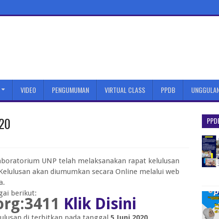
VIDEO
PENGUMUMAN
VIRTUAL CLASS
PPDB
UNGGULA
20
PPD
oratorium UNP telah melaksanakan rapat kelulusan
 Kelulusan akan diumumkan secara Online melalui web
a.
ai berikut:
org:3411
Klik Disini
ulusan di terbitkan pada tanggal
5 Juni 2020